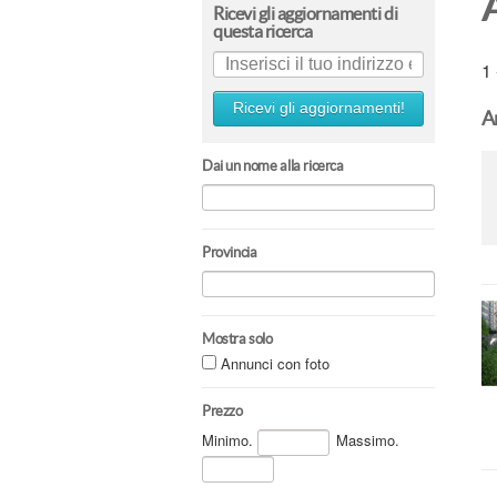
A
Ricevi gli aggiornamenti di
questa ricerca
1 
Ricevi gli aggiornamenti!
A
Dai un nome alla ricerca
Provincia
Mostra solo
Annunci con foto
Prezzo
Minimo.
Massimo.