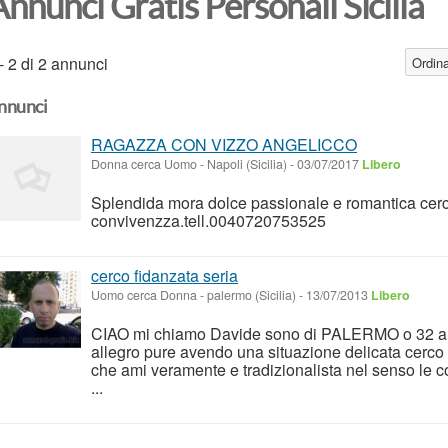
nnunci Gratis Personali Sicilia
- 2 di 2 annunci
Ordina
nnunci
RAGAZZA CON VIZZO ANGELICCO
Donna cerca Uomo
-
Napoli (Sicilia)
-
03/07/2017
Libero
Splendida mora dolce passionale e romantica cer
convivenzza.tell.0040720753525
cerco fidanzata seria
Uomo cerca Donna
-
palermo (Sicilia)
-
13/07/2013
Libero
CIAO mi chiamo Davide sono di PALERMO o 32 an
allegro pure avendo una situazione delicata cerco
che ami veramente e tradizionalista nel senso le co
...