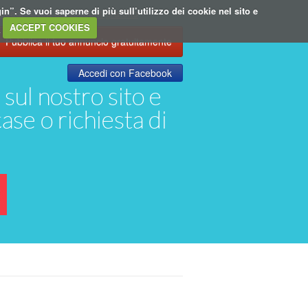
in”. Se vuoi saperne di più sull’utilizzo dei cookie nel sito e
ccedi
Crea un account gratuito
.
ACCEPT COOKIES
Pubblica il tuo annuncio gratuitamente
Accedi con Facebook
 sul nostro sito e
case o richiesta di