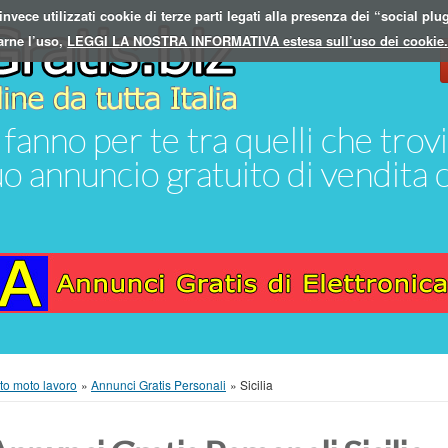
vece utilizzati cookie di terze parti legati alla presenza dei “social plug
A
arne l’uso,
LEGGI LA NOSTRA INFORMATIVA estesa sull’uso dei cookie
fanno per te tra quelli che trovi
tuo annuncio gratuito di vendita 
to moto lavoro
»
Annunci Gratis Personali
»
Sicilia