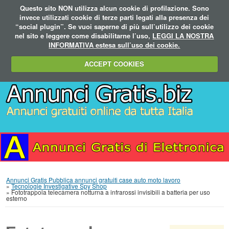
Questo sito NON utilizza alcun cookie di profilazione. Sono
invece utilizzati cookie di terze parti legati alla presenza dei
“social plugin”. Se vuoi saperne di più sull’utilizzo dei cookie
nel sito e leggere come disabilitarne l’uso,
LEGGI LA NOSTRA
INFORMATIVA estesa sull’uso dei cookie.
ACCEPT COOKIES
Annunci Gratis Pubblica annunci gratuiti case auto moto lavoro
»
Tecnologie Investigative Spy Shop
»
Fototrappola telecamera notturna a infrarossi invisibili a batteria per uso
esterno