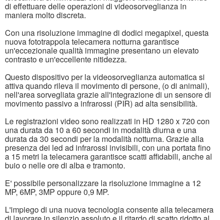
di effettuare delle operazioni di videosorveglianza in
maniera molto discreta.
Con una risoluzione immagine di dodici megapixel, questa
nuova fototrappola telecamera notturna garantisce
un'eccezionale qualità immagine presentano un elevato
contrasto e un'eccellente nitidezza.
Questo dispositivo per la videosorveglianza automatica si
attiva quando rileva il movimento di persone, (o di animali),
nell'area sorvegliata grazie all'integrazione di un sensore di
movimento passivo a infrarossi (PIR) ad alta sensibilità.
Le registrazioni video sono realizzati in HD 1280 x 720 con
una durata da 10 a 60 secondi in modalità diurna e una
durata da 30 secondi per la modalità notturna. Grazie alla
presenza dei led ad infrarossi invisibili, con una portata fino
a 15 metri la telecamera garantisce scatti affidabili, anche al
buio o nelle ore di alba e tramonto.
E' possibile personalizzare la risoluzione immagine a 12
MP, 6MP, 3MP oppure 0,9 MP.
L'impiego di una nuova tecnologia consente alla telecamera
di lavorare in silenzio assoluto e il ritardo di scatto ridotto al