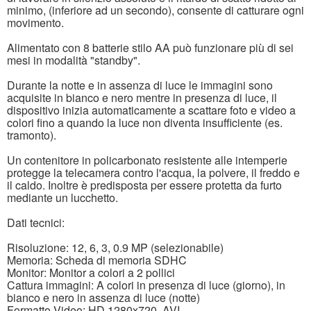
minimo, (inferiore ad un secondo), consente di catturare ogni
movimento.
Alimentato con 8 batterie stilo AA può funzionare più di sei
mesi in modalità "standby".
Durante la notte e in assenza di luce le immagini sono
acquisite in bianco e nero mentre in presenza di luce, il
dispositivo inizia automaticamente a scattare foto e video a
colori fino a quando la luce non diventa insufficiente (es.
tramonto).
Un contenitore in policarbonato resistente alle intemperie
protegge la telecamera contro l'acqua, la polvere, il freddo e
il caldo. Inoltre è predisposta per essere protetta da furto
mediante un lucchetto.
Dati tecnici:
Risoluzione: 12, 6, 3, 0.9 MP (selezionabile)
Memoria: Scheda di memoria SDHC
Monitor: Monitor a colori a 2 pollici
Cattura immagini: A colori in presenza di luce (giorno), in
bianco e nero in assenza di luce (notte)
Formatto Video: HD 1280x720, AVI