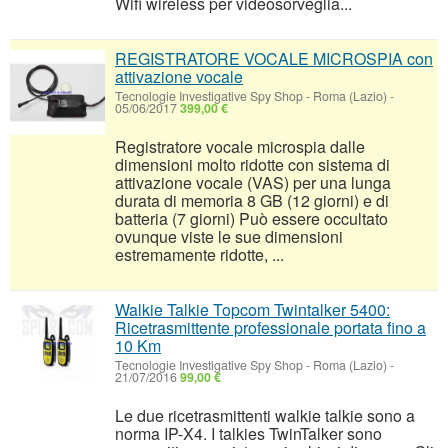
Wifi wireless per videosorveglia...
REGISTRATORE VOCALE MICROSPIA con
attivazione vocale
Tecnologie Investigative Spy Shop
-
Roma (Lazio)
-
05/06/2017
399,00 €
Registratore vocale microspia dalle
dimensioni molto ridotte con sistema di
attivazione vocale (VAS) per una lunga
durata di memoria 8 GB (12 giorni) e di
batteria (7 giorni) Può essere occultato
ovunque viste le sue dimensioni
estremamente ridotte, ...
Walkie Talkie​ Topcom Twintalker 5400:
Ricetrasmittente professionale portata fino a
10 Km
Tecnologie Investigative Spy Shop
-
Roma (Lazio)
-
21/07/2016
99,00 €
Le due ricetrasmittenti walkie talkie sono a
norma IP-X4. I talkies TwinTalker sono